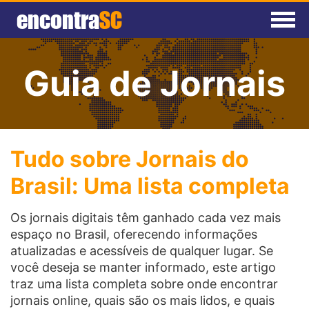
encontra
SC
Home
Guia de Jornais
Agenda
Anuncie
Cadastrar Empresa
Tudo sobre Jornais do
Brasil: Uma lista completa
Os jornais digitais têm ganhado cada vez mais
espaço no Brasil, oferecendo informações
atualizadas e acessíveis de qualquer lugar. Se
você deseja se manter informado, este artigo
traz uma lista completa sobre onde encontrar
jornais online, quais são os mais lidos, e quais