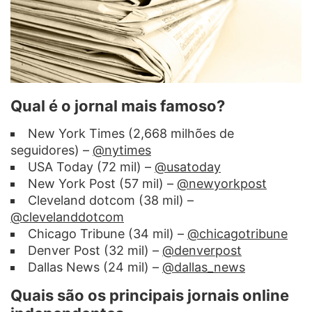
Qual é o jornal mais famoso?
New York Times (2,668 milhões de
seguidores) –
@nytimes
USA Today (72 mil) –
@usatoday
New York Post (57 mil) –
@newyorkpost
Cleveland dotcom (38 mil) –
@clevelanddotcom
Chicago Tribune (34 mil) –
@chicagotribune
Denver Post (32 mil) –
@denverpost
Dallas News (24 mil) –
@dallas_news
Quais são os principais jornais online